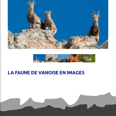
S
LITÉS
DA
OS-
S
Image
Image
Image
Image
Image
LA FAUNE DE VANOISE EN IMAGES
ercher