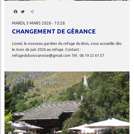
Facebook
Twitter
Share
MARDI, 3 MARS 2026 - 15:26
CHANGEMENT DE GÉRANCE
Lionel,
le
nouveau
gardien
du
refuge
du
Bois,
vous
accueille
dès
le
mois
de
juin
2026
au
refuge.
Contact
:
refugeduboisvanoise@gmail.com
Tél
:
06
19
22
61
57
Image