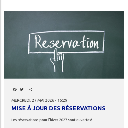
S
Image
LITÉS
DA
OS-
S
Facebook
Twitter
Share
MERCREDI, 27 MAI 2026 - 16:29
MISE À JOUR DES RÉSERVATIONS
ercher
Les
réservations
pour
l'hiver
2027
sont
ouvertes!