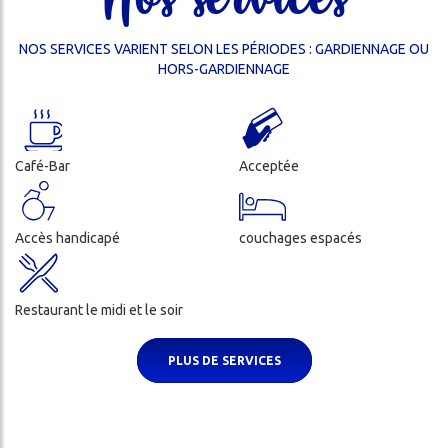
S
NOS SERVICES VARIENT SELON LES PÉRIODES : GARDIENNAGE OU
LITÉS
HORS-GARDIENNAGE
DA
Café-Bar
Acceptée
OS-
S
Accès handicapé
couchages espacés
Restaurant le midi et le soir
PLUS DE SERVICES
ercher