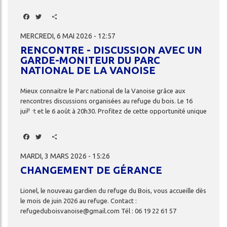
Facebook
Twitter
Share
MERCREDI, 6 MAI 2026 - 12:57
RENCONTRE - DISCUSSION AVEC UN
GARDE-MONITEUR DU PARC
NATIONAL DE LA VANOISE
Mieux
connaitre
le
Parc
national
de
la
Vanoise
grâce
aux
rencontres
discussions
organisées
au
refuge
du
bois.
Le
16
juillet
et
le
6
août
à
20h30.
Profitez
de
cette
opportunité
unique
de
rencontrer
un
garde-moniteur
et
de
lui
poser
toutes
vos
questions.
Facebook
Twitter
Share
MARDI, 3 MARS 2026 - 15:26
CHANGEMENT DE GÉRANCE
Lionel,
le
nouveau
gardien
du
refuge
du
Bois,
vous
accueille
dès
le
mois
de
juin
2026
au
refuge.
Contact
:
refugeduboisvanoise@gmail.com
Tél
:
06
19
22
61
57